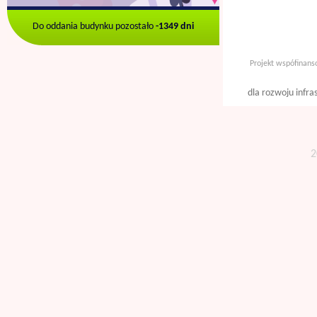
Do oddania budynku pozostało
-1349 dni
Projekt wspófinan
dla rozwoju infra
2