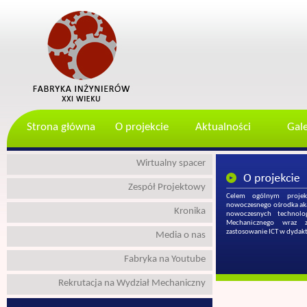
Strona główna
O projekcie
Aktualności
Gale
Wirtualny spacer
Zespół Projektowy
Celem ogólnym projekt
nowoczesnego ośrodka aka
Kronika
nowoczesnych technolo
Mechanicznego wraz 
zastosowanie ICT w dydak
Media o nas
Fabryka na Youtube
Rekrutacja na Wydział Mechaniczny