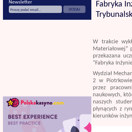
Fabryka I
Trybunals
W trakcie wyk
Materiałowej”
przekazana ucz
“Fabryka Inżyni
Wydział Mechani
2 w Piotrkowi
przez pracown
naukowych, któr
naszych stude
płynących z ry
kierunków inżyn