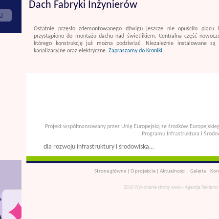
Dach Fabryki Inżynierów
Ostatnie przęsło zdemontowanego dźwigu jeszcze nie opuściło placu 
przystąpiono do montażu dachu nad świetlikiem. Centralna część nowocz
którego konstrukcję już można podziwiać. Niezależnie instalowane są 
kanalizacyjne oraz elektryczne.
Zapraszamy do Kroniki.
Projekt wspófinansowany przez Unię Europejską ze środków Europejsk
Programu Infrastruktura i Środo
dla rozwoju infrastruktury i środowiska…
Strona główna
|
O projekcie
|
Aktualności
|
Galeria
|
Kon
2010 Wykonanie
strony www
- Agencja Reklamy