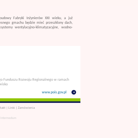
budowy Fabryki Inżynierów XXI wieku, a już
esnego gmachu będzie mieć przeszklony dach,
systemy wentylacyjno-klimatyzacyjne, wodno-
iego Funduszu Rozwoju Regionalnego w ramach
wisko
www.pois.gov.pl
takt
|
Linki
|
Zamówienia
 Intermedium