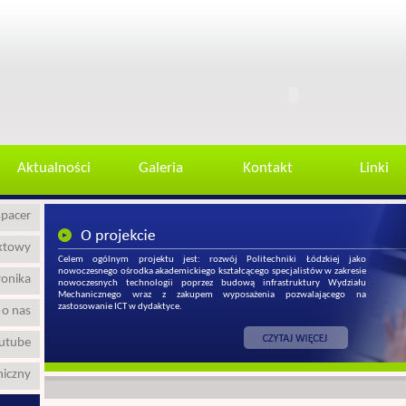
Aktualności
Galeria
Kontakt
Linki
spacer
ektowy
Celem ogólnym projektu jest: rozwój Politechniki Łódzkiej jako
nowoczesnego ośrodka akademickiego kształcącego specjalistów w zakresie
ronika
nowoczesnych technologii poprzez budową infrastruktury Wydziału
Mechanicznego wraz z zakupem wyposażenia pozwalającego na
zastosowanie ICT w dydaktyce.
 o nas
outube
niczny